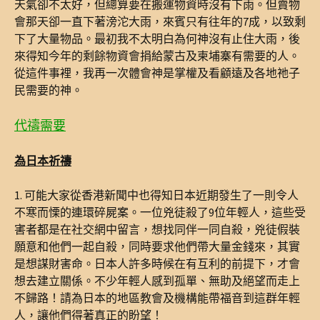
天氣卻不太好，但總算要在搬運物資時沒有下雨。但賣物
會那天卻一直下著滂沱大雨，來賓只有往年的7成，以致剩
下了大量物品。最初我不太明白為何神沒有止住大雨，後
來得知今年的剩餘物資會捐給蒙古及柬埔寨有需要的人。
從這件事裡，我再一次體會神是掌權及看顧遠及各地祂子
民需要的神。
代禱需要
為日本祈禱
1. 可能大家從香港新聞中也得知日本近期發生了一則令人
不寒而慄的連環碎屍案。一位兇徒殺了9位年輕人，這些受
害者都是在社交網中留言，想找同伴一同自殺，兇徒假裝
願意和他們一起自殺，同時要求他們帶大量金錢來，其實
是想謀財害命。日本人許多時候在有互利的前提下，才會
想去建立關係。不少年輕人感到孤單、無助及絕望而走上
不歸路！請為日本的地區教會及機構能帶福音到這群年輕
人，讓他們得著真正的盼望！