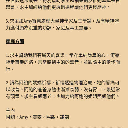
在信仰進深成長，特別幫助學生領袖策劃及推動聖誕福音
聚會，求主加經給他們更透過過程讓他們更經歷神。
5. 求主加Amy智慧處理大量神學家及其學說，及有精神體
力應付頗為沉重的功課、家庭及事工需要。
家庭方面
1. 求主幫助我們有屬天的喜樂，常存單純謙卑的心，倚靠
神走事奉的路，常常聽到主的的聲音，並跟隨主的步伐而
行。
2. 請為阿鮑的媽媽祈禱，祈禱透過物理治療，她的腳痛可
以改善。阿鮑的爸爸身體也漸漸衰弱，沒有胃口，最近常
有頭暈。求主看顧兩老，也加力給阿鮑的姐姐照顧他們。
主內
阿鮑，Amy，雯雯，熙熙，謙謙