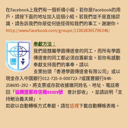
在Facebook上我們有一個祈禱小組，若你是Facebook的用
戶，請按下面的地址加入這個小組。若我們並不是直接認
識，請告訴我們你是從何途徑得知我們的事工。謝謝你。
http://www.facebook.com/groups/110628365706346/
奉獻方法：
我們是隸屬學園傳道會的同工，而所有學園
傳道會的同工都必須自籌薪金。若你有感動
奉獻支持我們的事奉，請以:
支票抬頭「香港學園傳道會有限公司」或以
現金存入中國銀行012-725-0-000723-7或匯豐銀行848-
258695-292，將支票或存款收據連同姓名、地址、電話寄
回「
協調道郵政信箱83359號
會計部收」，並請註明「支
持鮑治義夫婦」。
如欲以自動轉帳方式奉獻，請在
這裡
下載自動轉帳表格。