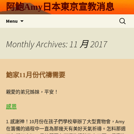
Skip
阿鮑Amy日本東京宣教消息
to
content
搜
Menu
尋
關
鍵
Monthly Archives: 11 月 2017
字:
鮑家11月份代禱需要
親愛的弟兄姊妹，平安！
感恩
1. 感謝神！10月份在孩子們學校舉辦了大型賣物會，Amy
在籌備的過程中一直為那幾天有美好天氣祈禱。怎料那週