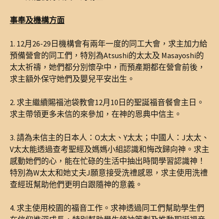
事奉及機構方面
1. 12月26-29日機構會有兩年一度的同工大會，求主加力給
預備營會的同工們，特別為Atsushi的太太及 Masayoshi的
太太祈禱，她們都分別懷孕中，而預產期都在營會前後，
求主額外保守她們及嬰兒平安出生。
2. 求主繼續賜福池袋教會12月10日的聖誕福音餐會主日。
求主帶領更多未信的來參加，在神的恩典中信主。
3. 請為未信主的日本人：O太太、Y太太；中國人：J太太、
V太太能透過查考聖經及媽媽小組認識和悔改歸向神。求主
感動她們的心，能在忙碌的生活中抽出時間學習認識神！
特別為W太太和她丈夫J願意接受洗禮感恩，求主使用洗禮
查經班幫助他們更明白跟隨神的意義。
4. 求主使用校園的福音工作。求神透過同工們幫助學生們