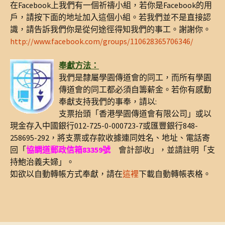
在Facebook上我們有一個祈禱小組，若你是Facebook的用
戶，請按下面的地址加入這個小組。若我們並不是直接認
識，請告訴我們你是從何途徑得知我們的事工。謝謝你。
http://www.facebook.com/groups/110628365706346/
奉獻方法：
我們是隸屬學園傳道會的同工，而所有學園
傳道會的同工都必須自籌薪金。若你有感動
奉獻支持我們的事奉，請以:
支票抬頭「香港學園傳道會有限公司」或以
現金存入中國銀行012-725-0-000723-7或匯豐銀行848-
258695-292，將支票或存款收據連同姓名、地址、電話寄
回「
協調道郵政信箱83359號
會計部收」，並請註明「支
持鮑治義夫婦」。
如欲以自動轉帳方式奉獻，請在
這裡
下載自動轉帳表格。