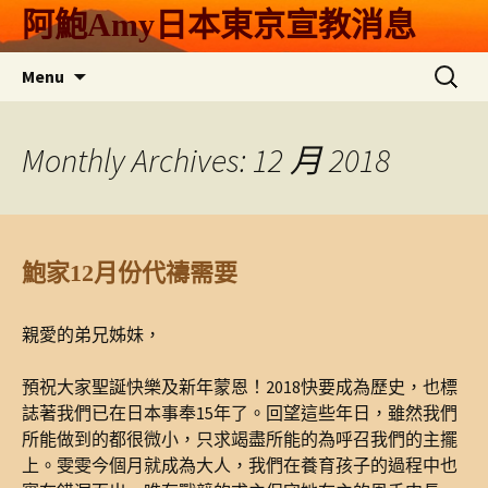
Skip
阿鮑Amy日本東京宣教消息
to
content
搜
Menu
尋
關
鍵
Monthly Archives: 12 月 2018
字:
鮑家12月份代禱需要
親愛的弟兄姊妹，
預祝大家聖誕快樂及新年蒙恩！2018快要成為歷史，也標
誌著我們已在日本事奉15年了。回望這些年日，雖然我們
所能做到的都很微小，只求竭盡所能的為呼召我們的主擺
上。雯雯今個月就成為大人，我們在養育孩子的過程中也