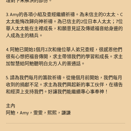
理剩下未解決的部份。
3. Amy的各項小組及查經繼續祈禱。為未信主的O太太、C
太太能悔改歸向神祈禱。為已信主的2位日本人太太；7位
華人太太能在主裡成長，和願意見証及傳遞福音給身邊的
人成為主的精兵。
4. 阿鮑已開始1個月2次和幾位華人弟兄查經，很感恩他們
很有心想把福音傳開，求主帶領我們的學習和成長。求主
加智慧給阿鮑聽明白北方人的普通話。
5. 請為我們每月的籌款祈禱。從幾個月前開始，我們每月
收到的捐獻不足。求主為我們興起新的事工伙伴，在禱告
和經濟上支持我們。好讓我們能繼續專心事奉神！
主內
阿鮑，Amy，雯雯，熙熙，謙謙