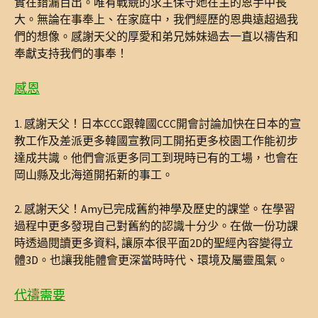
實在錯漏百出。唯有戰競的求主保守她在主的恩手中長
大。無論在事奉上、在家庭中，我們經歷的恩典遠超過我
們的想像。感謝天父的厚愛和弟兄姊妹過去一直以禱告和
奉獻支持我們的事奉！
感恩
1. 感謝天父！日本CCC跟韓國CCC開會討論加快在日本的宣
教工作及差派更多韓國宣教同工開拓更多校園工作能初步
達成共識。他們會派更多同工到現時已有的工場，也會在
岡山縣及北海道開拓新的事工。
2. 感謝天父！Amy已完成舊約神學及歷史的課堂。在學習
過程中更多發現自己對舊約的認識十分少。在做一份功課
時透過閱讀更多資料, 讓原本很平面2D的聖經內容變得立
體3D。也讓我能體會更深當時時代、環境及屬靈風氣。
代禱需要