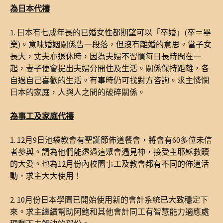
為日本代禱
1. 日本有七成年長的已婚女性都期望可以「卒婚」(卒＝畢
業)。意味婚姻關係告一段落，但沒有離婚的意思。當子女
長大，丈夫亦退休時，因為夫婦不習慣每日長時間在一
起，妻子便會提出夫婦分開住及生活。關係保持距離，各
自過自己喜歡的生活。有事時仍可找對方咨詢。求主憐憫
日本的家庭，人與人之間的破碎關係。
為事工及家庭代禱
1. 12月9日池袋教會有聖誕節佈道餐會，將會有60多位未信
者參與。請為他們能透過這聚會遇見神，接受主耶穌救贖
的大愛。也為12月份內校園事工及教會都有不同的佈道活
動，求主大大使用！
2. 10月份日本學園已開始使用新的會計系統已大致穩定下
來。求主繼續幫助阿鮑和其他會計同工有智慧能力適應處