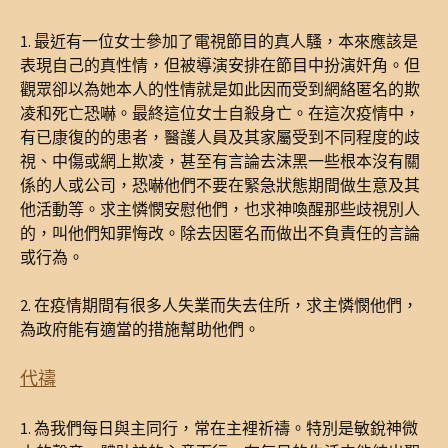
1. 最近有一位女士參加了電視節目的真人騷，本來應該是
表現自己的真性情，但被導演安排在節目中扮演奸角。但
觀眾卻以為她本人的性情就是如此因而受到網絡匿名的欺
凌和死亡恐嚇。最終這位女士自殺身亡。在這次疫情中，
有已康復的的患者，醫護人員及其家屬受到不同程度的歧
視、中傷或網上欺凌，甚至有言論去沫黑一些根本沒有關
係的人或公司，恐嚇他們不要在緊急狀態期間做生意及其
他活動等。求主憐憫安慰他們，也求神喚醒那些歧視別人
的，叫他們知罪悔改。除去因匿名而做出不負責任的言論
或行為。
2. 在疫情期間有很多人失業而失去住所，求主憐憫他們，
為政府能有適當的措施幫助他們。
代禱
1. 為我們每日與主同行，常在主裡祈禱。特別是敏銳神微