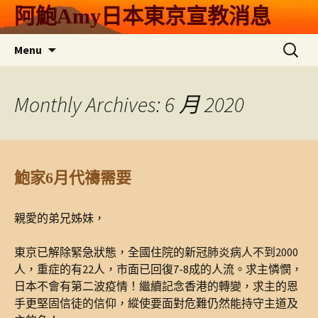
Skip
阿鮑Amy日本東京宣教消息
to
content
搜
Menu
尋
關
鍵
Monthly Archives: 6 月 2020
字:
鮑家6月代禱需要
親愛的弟兄姊妹，
東京已解除緊急狀態，全國住院的新冠肺炎病人不到2000
人，重症的有22人，市面已回復7-8成的人流。求主憐憫，
日本不會有第二波疫情！繼續記念香港的轉變，求主的恩
手更堅固信徒的信仰，縱使要面對危難仍然能持守主道及