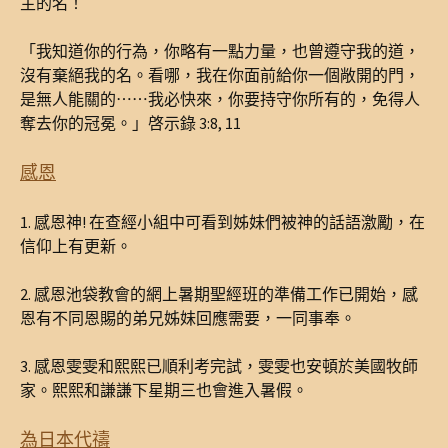
主的名！
「我知道你的行為，你略有一點力量，也曾遵守我的道，
沒有棄絕我的名。看哪，我在你面前給你一個敞開的門，
是無人能關的⋯⋯我必快來，你要持守你所有的，免得人
奪去你的冠冕。」啓示錄 3:8, 11
感恩
1. 感恩神! 在查經小組中可看到姊妹們被神的話語激勵，在
信仰上有更新。
2. 感恩池袋教會的網上暑期聖經班的準備工作已開始，感
恩有不同恩賜的弟兄姊妹回應需要，一同事奉。
3. 感恩雯雯和熙熙已順利考完試，雯雯也安頓於美國牧師
家。熙熙和謙謙下星期三也會進入暑假。
為日本代禱