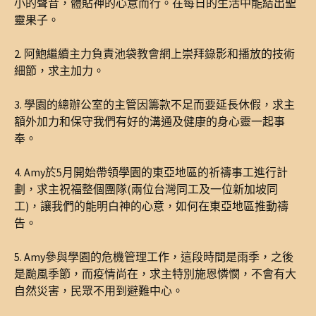
小的聲音，體貼神的心意而行。在每日的生活中能結出聖
靈果子。
2. 阿鮑繼續主力負責池袋教會網上崇拜錄影和播放的技術
細節，求主加力。
3. 學園的總辦公室的主管因籌款不足而要延長休假，求主
額外加力和保守我們有好的溝通及健康的身心靈一起事
奉。
4. Amy於5月開始帶領學園的東亞地區的祈禱事工進行計
劃，求主祝福整個團隊(兩位台灣同工及一位新加坡同
工)，讓我們的能明白神的心意，如何在東亞地區推動禱
告。
5. Amy參與學園的危機管理工作，這段時間是雨季，之後
是颱風季節，而疫情尚在，求主特別施恩憐憫，不會有大
自然災害，民眾不用到避難中心。