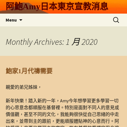
Skip
阿鮑Amy日本東京宣教消息
to
content
搜
Menu
尋
關
鍵
Monthly Archives: 1 月 2020
字:
鮑家1月代禱需要
親愛的弟兄姊妹，
新年快樂！踏入新的一年，Amy今年想學習更多學習一切
的心思意念都順服在基督裡。特別是面對不同人的意見或
價值觀，甚至不同的文化，我能夠很快從自己思緒的中走
出來，並帶到主的跟前，更能順服體貼神的心意而行。阿