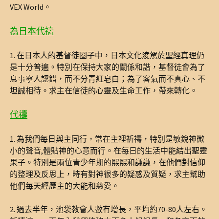
VEX World。
為日本代禱
1. 在日本人的基督徒圈子中，日本文化淩駕於聖經真理仍
是十分普遍。特別在保持大家的關係和諧，基督徒會為了
息事寧人認錯，而不分青紅皂白；為了客氣而不真心、不
坦誠相待。求主在信徒的心靈及生命工作，帶來轉化。
代禱
1. 為我們每日與主同行，常在主裡祈禱，特別是敏銳神微
小的聲音,體貼神的心意而行。在每日的生活中能結出聖靈
果子。特別是兩位青少年期的熙熙和謙謙，在他們對信仰
的整理及反思上，時有對神很多的疑惑及質疑，求主幫助
他們每天經歷主的大能和慈愛。
2. 過去半年，池袋教會人數有增長，平均約70-80人左右。