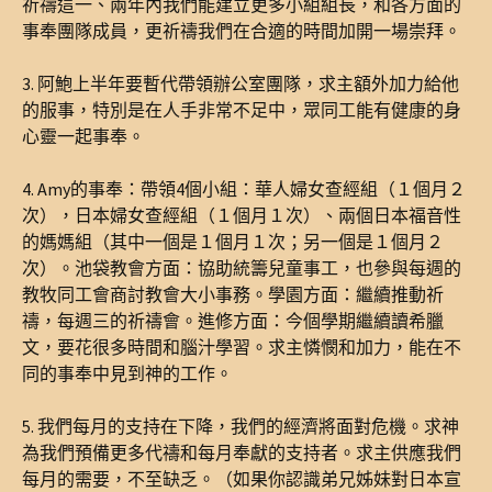
祈禱這一、兩年內我們能建立更多小組組長，和各方面的
事奉團隊成員，更祈禱我們在合適的時間加開一場崇拜。
3. 阿鮑上半年要暫代帶領辦公室團隊，求主額外加力給他
的服事，特別是在人手非常不足中，眾同工能有健康的身
心靈一起事奉。
4. Amy的事奉：帶領4個小組：華人婦女查經組（１個月２
次），日本婦女查經組（１個月１次）、兩個日本福音性
的媽媽組（其中一個是１個月１次；另一個是１個月２
次）。池袋教會方面：協助統籌兒童事工，也參與每週的
教牧同工會商討教會大小事務。學園方面：繼續推動祈
禱，每週三的祈禱會。進修方面：今個學期繼續讀希臘
文，要花很多時間和腦汁學習。求主憐憫和加力，能在不
同的事奉中見到神的工作。
5. 我們每月的支持在下降，我們的經濟將面對危機。求神
為我們預備更多代禱和每月奉獻的支持者。求主供應我們
每月的需要，不至缺乏。（如果你認識弟兄姊妹對日本宣