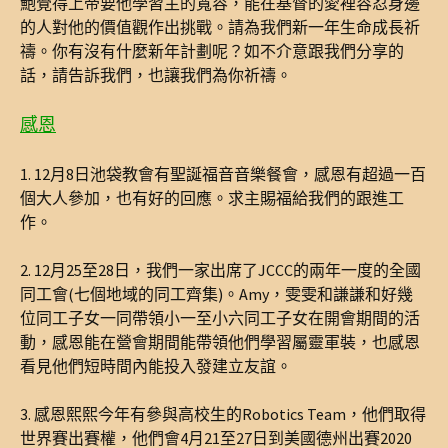
鮑覺得上帝要他學習主的寬容，能在基督的愛裡容忍身邊
的人對他的價值觀作出挑戰。請為我們新一年生命成長祈
禱。你有沒有什麼新年計劃呢？如不介意跟我們分享的
話，請告訴我們，也讓我們為你祈禱。
感恩
1. 12月8日池袋教會有聖誕福音音樂餐會，感恩有超過一百
個大人參加，也有好的回應。求主賜福給我們的跟進工
作。
2. 12月25至28日，我們一家出席了JCCC的兩年一度的全國
同工會(七個地域的同工齊集)。Amy，雯雯和謙謙和好幾
位同工子女一同帶領小一至小六同工子女在開會期間的活
動，感恩能在營會期間能帶領他們學習屬靈軍裝，也感恩
看見他們短時間內能投入發建立友誼。
3. 感恩熙熙今年有參與高校生的Robotics Team，他們取得
世界賽出賽權，他們會4月21至27日到美國德州出賽2020