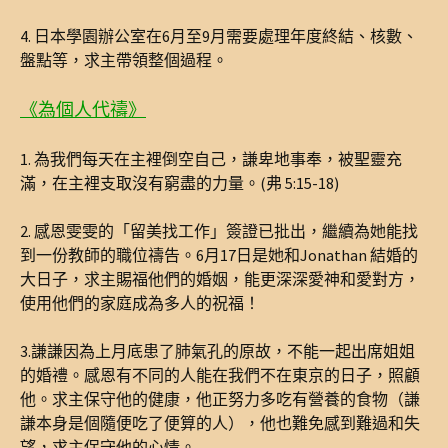
4. 日本學園辦公室在6月至9月需要處理年度終結、核數、
盤點等，求主帶領整個過程。
《為個人代禱》
1. 為我們每天在主裡倒空自己，謙卑地事奉，被聖靈充
滿，在主裡支取沒有窮盡的力量。(弗 5:15-18)
2. 感恩雯雯的「留美找工作」簽證已批出，繼續為她能找
到一份教師的職位禱告。6月17日是她和Jonathan 結婚的
大日子，求主賜福他們的婚姻，能更深深愛神和愛對方，
使用他們的家庭成為多人的祝福！
3.謙謙因為上月底患了肺氣孔的原故，不能一起出席姐姐
的婚禮。感恩有不同的人能在我們不在東京的日子，照顧
他。求主保守他的健康，他正努力多吃有營養的食物（謙
謙本身是個隨便吃了便算的人），他也難免感到難過和失
望，求主保守他的心情。