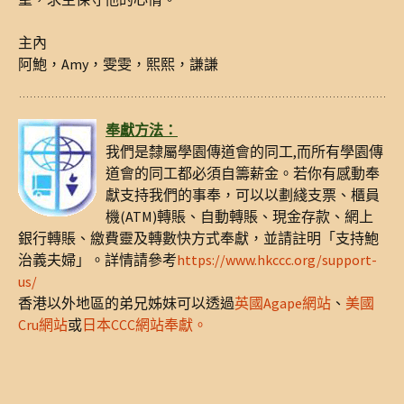
主內
阿鮑，Amy，雯雯，熙熙，謙謙
奉獻方法：
我們是隸屬學園傳道會的同工,而所有學園傳
道會的同工都必須自籌薪金。若你有感動奉
獻支持我們的事奉，可以以劃綫支票、櫃員
機(ATM)轉賬、自動轉賬、現金存款、網上
銀行轉賬、繳費靈及轉數快方式奉獻，並請註明「支持鮑
治義夫婦」。詳情請參考
https://www.hkccc.org/support-
us/
香港以外地區的弟兄姊妹可以透過
英國Agape網站
、
美國
Cru網站
或
日本CCC網站奉獻。