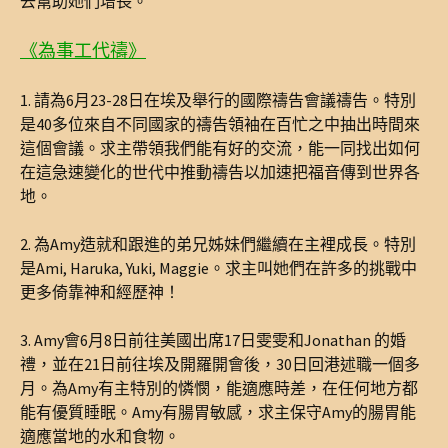
去幫助她們增長。
《為事工代禱》
1. 請為6月23-28日在埃及舉行的國際禱告會議禱告。特別
是40多位來自不同國家的禱告領袖在百忙之中抽出時間來
這個會議。求主帶領我們能有好的交流，能一同找出如何
在這急速變化的世代中推動禱告以加速把福音傳到世界各
地。
2. 為Amy造就和跟進的弟兄姊妹們繼續在主裡成長。特別
是Ami, Haruka, Yuki, Maggie。求主叫她們在許多的挑戰中
更多倚靠神和經歷神！
3. Amy會6月8日前往美國出席17日雯雯和Jonathan 的婚
禮，並在21日前往埃及開羅開會後，30日回港述職一個多
月。為Amy有主特別的憐憫，能適應時差，在任何地方都
能有優質睡眠。Amy有腸胃敏感，求主保守Amy的腸胃能
適應當地的水和食物。