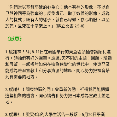
「你們當以基督耶穌的心為心：他本有神的形像，不以自
己與神同等為強奪的；反倒虛己，取了奴僕的形像，成為
人的樣式；既有人的樣子，就自己卑微，存心順服，以至
於死，且死在十字架上。」(腓立比書 2:5-8)
《感恩》
1. 感謝神！5月8-11日在泰國舉行的東亞區領袖會議順利進
行，領袖們有好的團契。透過3天不同的主題：回顧、環顧
和展望，一起探討如何在這急速變化的世代中，使東亞區
能成為差派宣教士和分享資源的地區，同心努力把福音帶
到有需要的地方。
2. 感謝神！關東地區的同工會重新啓動，祈禱我們能把握
這些相聚的機會，同心禱告和努力把日本成為宣教士差遣
地。
3. 感恩神！雯雯4年的大學生活告一段落，5月20日畢業