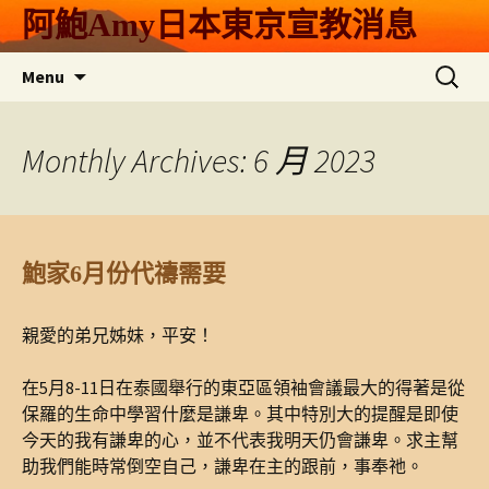
Skip
阿鮑Amy日本東京宣教消息
to
content
搜
Menu
尋
關
鍵
Monthly Archives: 6 月 2023
字:
鮑家6月份代禱需要
親愛的弟兄姊妹，平安！
在5月8-11日在泰國舉行的東亞區領袖會議最大的得著是從
保羅的生命中學習什麼是謙卑。其中特別大的提醒是即使
今天的我有謙卑的心，並不代表我明天仍會謙卑。求主幫
助我們能時常倒空自己，謙卑在主的跟前，事奉祂。