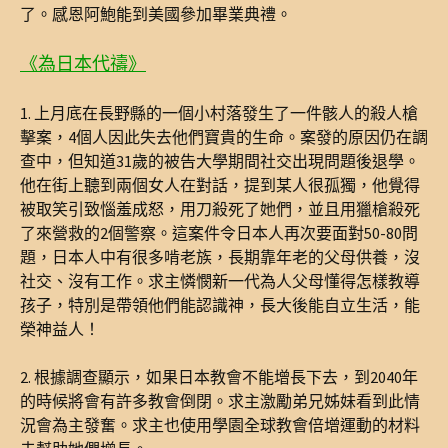
了。感恩阿鮑能到美國參加畢業典禮。
《為日本代禱》
1. 上月底在長野縣的一個小村落發生了一件骸人的殺人槍
擊案，4個人因此失去他們寶貴的生命。案發的原因仍在調
查中，但知道31歲的被告大學期間社交出現問題後退學。
他在街上聽到兩個女人在對話，提到某人很孤獨，他覺得
被取笑引致惱羞成怒，用刀殺死了她們，並且用獵槍殺死
了來營救的2個警察。這案件令日本人再次要面對50-80問
題，日本人中有很多啃老族，長期靠年老的父母供養，沒
社交、沒有工作。求主憐憫新一代為人父母懂得怎樣教導
孩子，特別是帶領他們能認識神，長大後能自立生活，能
榮神益人！
2. 根據調查顯示，如果日本教會不能增長下去，到2040年
的時候將會有許多教會倒閉。求主激勵弟兄姊妹看到此情
況會為主發奮。求主也使用學園全球教會倍增運動的材料